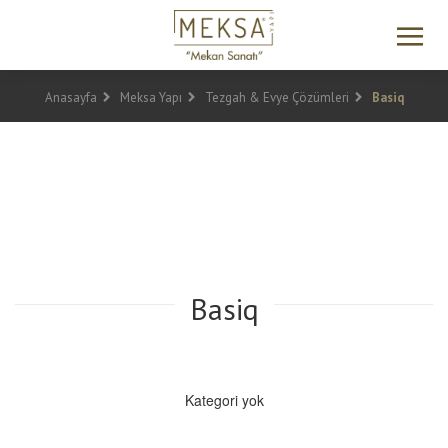
Anasayfa
Meksa Yapı
Tezgah & Evye Çözümleri
Basiq
Basiq
Kategori yok