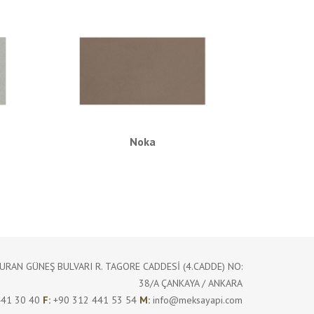
Noka
AN GÜNEŞ BULVARI R. TAGORE CADDESİ (4.CADDE) NO:
38/A ÇANKAYA / ANKARA
441 30 40
F:
+90 312 441 53 54
M:
info@meksayapi.com