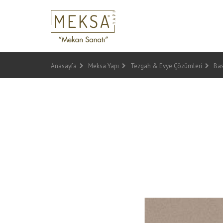
Anasayfa
Meksa Yapı
Tezgah & Evye Çözümleri
Bas