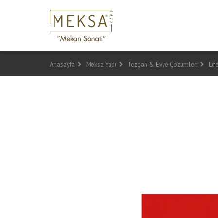
Anasayfa
Meksa Yapı
Tezgah & Evye Çözümleri
Lif