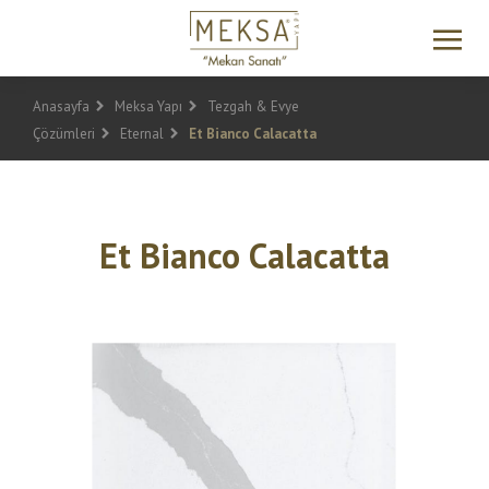
Anasayfa
Meksa Yapı
Tezgah & Evye
Çözümleri
Eternal
Et Bianco Calacatta
Et Bianco Calacatta