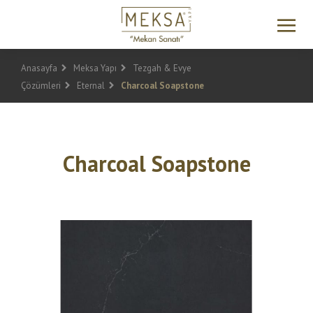
Anasayfa
Meksa Yapı
Tezgah & Evye
Çözümleri
Eternal
Charcoal Soapstone
Charcoal Soapstone