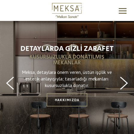
DETAYLARDA GİZLİ ZARAFET
KUSURSUZLUKLA DONATILMIŞ
MEKANLAR
Meksa, detaylara önem veren, üstün işçilik ve
estetik anlayışıyla; tasarladığı mekanları
kusursuzlukla donatır.
HAKKIMIZDA